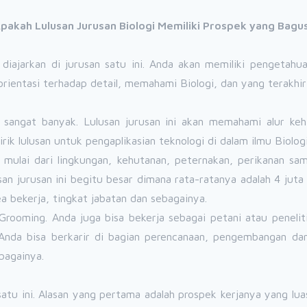
pakah Lulusan Jurusan Biologi Memiliki Prospek yang Bagu
iajarkan di jurusan satu ini. Anda akan memiliki pengetahu
 orientasi terhadap detail, memahami Biologi, dan yang terakh
ini sangat banyak. Lulusan jurusan ini akan memahami alur k
rik lulusan untuk pengaplikasian teknologi di dalam ilmu Biologi
g mulai dari lingkungan, kehutanan, peternakan, perikanan sa
usan jurusan ini begitu besar dimana rata-ratanya adalah 4 jut
 bekerja, tingkat jabatan dan sebagainya.
 Grooming. Anda juga bisa bekerja sebagai petani atau penelit
. Anda bisa berkarir di bagian perencanaan, pengembangan dan
bagainya.
satu ini. Alasan yang pertama adalah prospek kerjanya yang l