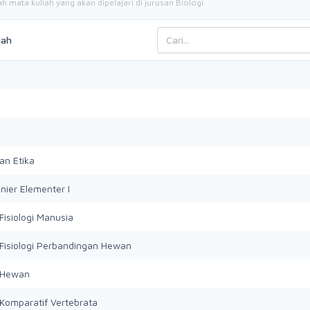
ah mata kuliah yang akan dipelajari di jurusan Biologi
iah
n Etika
inier Elementer I
Fisiologi Manusia
Fisiologi Perbandingan Hewan
 Hewan
Komparatif Vertebrata