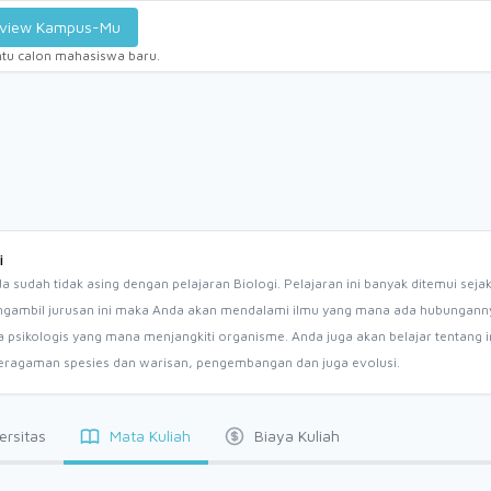
view Kampus-Mu
ntu calon mahasiswa baru.
i
a sudah tidak asing dengan pelajaran Biologi. Pelajaran ini banyak ditemui sej
ambil jurusan ini maka Anda akan mendalami ilmu yang mana ada hubungannya d
psikologis yang mana menjangkiti organisme. Anda juga akan belajar tentang i
keragaman spesies dan warisan, pengembangan dan juga evolusi.
ersitas
Mata Kuliah
Biaya Kuliah