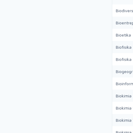
Biodiver
Bioentre
Bioetika
Biofisika
Biofisik
Biogeogr
Bioinfor
Biokimia
Biokimia 
Biokimia
Biokimi