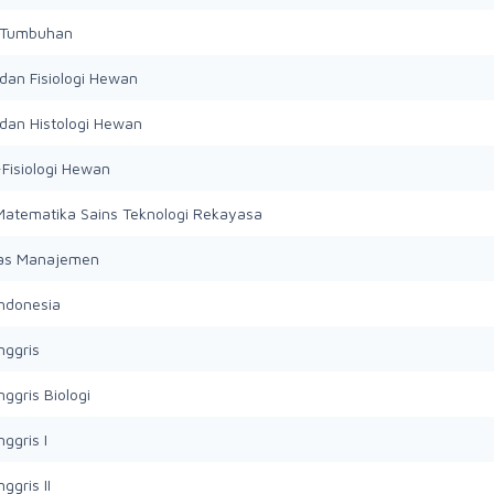
 Tumbuhan
dan Fisiologi Hewan
dan Histologi Hewan
Fisiologi Hewan
 Matematika Sains Teknologi Rekayasa
as Manajemen
ndonesia
nggris
ggris Biologi
ggris I
ggris II