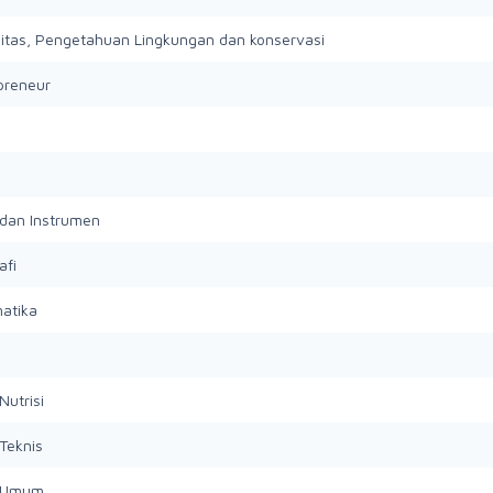
sitas, Pengetahuan Lingkungan dan konservasi
preneur
a dan Instrumen
afi
matika
Nutrisi
 Teknis
a Umum