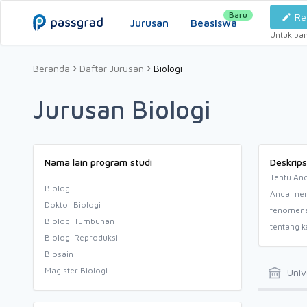
Baru
Re
Jurusan
Beasiswa
Untuk ba
Beranda
Daftar Jurusan
Biologi
Jurusan Biologi
Nama lain program studi
Deskrips
Tentu And
Biologi
Anda meng
Doktor Biologi
fenomena 
Biologi Tumbuhan
tentang 
Biologi Reproduksi
Biosain
Magister Biologi
Univ