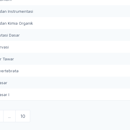
 dan Instrumentasi
 dan Kimia Organik
tasi Dasar
rvasi
ir Tawar
vertebrata
asar
asar I
...
10