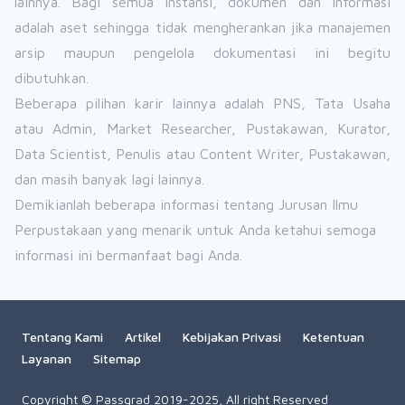
lainnya. Bagi semua instansi, dokumen dan informasi
adalah aset sehingga tidak mengherankan jika manajemen
arsip maupun pengelola dokumentasi ini begitu
dibutuhkan.
Beberapa pilihan karir lainnya adalah PNS, Tata Usaha
atau Admin, Market Researcher, Pustakawan, Kurator,
Data Scientist, Penulis atau Content Writer, Pustakawan,
dan masih banyak lagi lainnya.
Demikianlah beberapa informasi tentang Jurusan Ilmu
Perpustakaan yang menarik untuk Anda ketahui semoga
informasi ini bermanfaat bagi Anda.
Tentang Kami
Artikel
Kebijakan Privasi
Ketentuan
Layanan
Sitemap
Copyright © Passgrad 2019-2025, All right Reserved