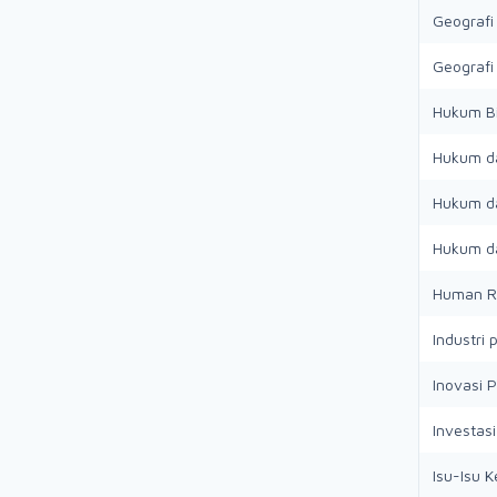
Geografi 
Geografi
Hukum Bi
Hukum da
Hukum da
Hukum da
Human R
Industri 
Inovasi 
Investasi
Isu-Isu 