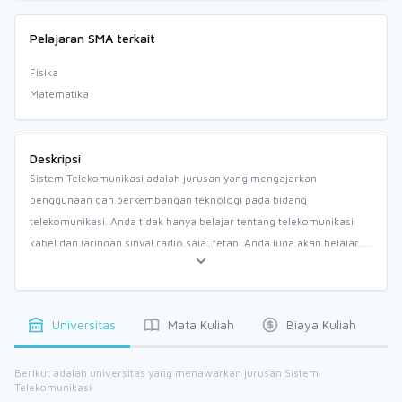
Pelajaran SMA terkait
Fisika
Matematika
Deskripsi
Sistem Telekomunikasi adalah jurusan yang mengajarkan
penggunaan dan perkembangan teknologi pada bidang
telekomunikasi. Anda tidak hanya belajar tentang telekomunikasi
kabel dan jaringan sinyal radio saja, tetapi Anda juga akan belajar
teknologi wireless atau tanpa kabel seperti sistem komunikasi
seluler dan digital. Jurusan ini juga akan mengajarkan Anda tentang
cara penyaluran dan penyebaran informasi yang lebih efisien.
Universitas
Mata Kuliah
Biaya Kuliah
Berikut adalah universitas yang menawarkan jurusan Sistem
Telekomunikasi