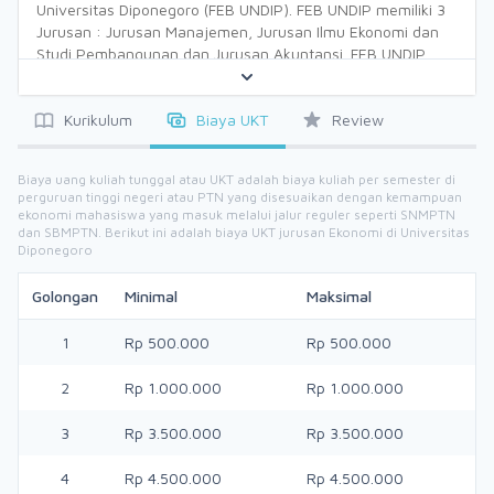
Universitas Diponegoro (FEB UNDIP). FEB UNDIP memiliki 3
Jurusan : Jurusan Manajemen, Jurusan Ilmu Ekonomi dan
Studi Pembangunan dan Jurusan Akuntansi. FEB UNDIP
mempunyai jenjang pendidikan Diploma, Sarjana, Strata 2
Magister dan Strata 3 Doktor di semua jurusannya.
Prorgram Magister terdiri dari Magister Manajemen (berdiri
Kurikulum
Biaya UKT
Review
tahun 1997), Magister Akuntansi (berdiri tahun 1999) and
Magister Ilmu Ekonomi dan Studi Pembangunan (berdiri
Biaya uang kuliah tunggal atau UKT adalah biaya kuliah per semester di
tahun 2000). Program Strata 3 Doktor telah dibuka pada
perguruan tinggi negeri atau PTN yang disesuaikan dengan kemampuan
tahun 2002. FEB UNDIP juga memiliki program profesional
ekonomi mahasiswa yang masuk melalui jalur reguler seperti SNMPTN
yang dinamakan Pendidikan Profesi Akuntansi yang
dan SBMPTN. Berikut ini adalah biaya UKT jurusan Ekonomi di Universitas
Diponegoro
didirikan sejak tahun 2003. Semua program pendidikan di
FEB UNDIP telah meraih akreditasi “A” oleh Badan
Golongan
Akreditasi Nasional - Perguruan Tinggi, Republik Indonesia.
Minimal
Maksimal
Sejak 2010, Program sarjana telah menempati kampus
baru di Prof. Soedarto, SH. Tembalang, Semarang.
1
Rp 500.000
Rp 500.000
Pendidikan Diploma dan Pascasarjana tetap menempati di
kampus Erlangga, Jl. Erlangga Tengah No. 17 Semarang,
2
Rp 1.000.000
Rp 1.000.000
Central Java.
3
Rp 3.500.000
Rp 3.500.000
4
Rp 4.500.000
Rp 4.500.000