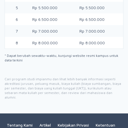
5
Rp 5.500.000
Rp 5.500.000
6
Rp 6.500.000
Rp 6.500.000
7
Rp 7.000.000
Rp 7.000.000
8
Rp 8.000.000
Rp 8.000.000
* Dapat berubah sewaktu-waktu, kunjungi website resmi kampus untuk
data terkini
Cari program studi impianmu dan lihat lebih banyak informasi seperti
akreditasi jurusan, peluang masuk, biaya kuliah (biaya sumbangan, biaya
per semester, dan biaya uang kuliah tunggal (UKT)), kurikulum atau
sebaran mata kuliah per semester, dan review dari mahasiswa dan
alumni.
Tentang Kami
Artikel
Kebijakan Privasi
Ketentuan