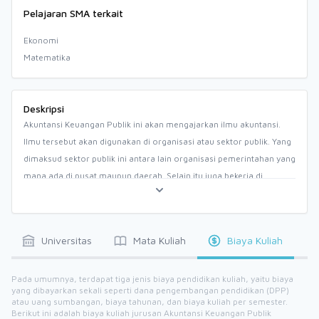
Pelajaran SMA terkait
Ekonomi
Matematika
Deskripsi
Akuntansi Keuangan Publik ini akan mengajarkan ilmu akuntansi.
Ilmu tersebut akan digunakan di organisasi atau sektor publik. Yang
dimaksud sektor publik ini antara lain organisasi pemerintahan yang
mana ada di pusat maupun daerah. Selain itu juga bekerja di
Lembaga Swadaya Masyarakat, Rumah Sakit dan Pendidikan.
Proses pengumpulan pencatatan, analisis laporan transaksi
keuangan untuk organisasi sektor publik ini akan sangat berbeda
Universitas
Mata Kuliah
Biaya Kuliah
dengan sektor swasta. Lembaga pemerintah ini juga memiliki
standar akuntansi sendiri.
Pada umumnya, terdapat tiga jenis biaya pendidikan kuliah, yaitu biaya
yang dibayarkan sekali seperti dana pengembangan pendidikan (DPP)
atau uang sumbangan, biaya tahunan, dan biaya kuliah per semester.
Berikut ini adalah biaya kuliah jurusan Akuntansi Keuangan Publik