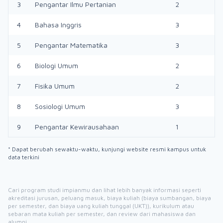
3
Pengantar Ilmu Pertanian
2
4
Bahasa Inggris
3
5
Pengantar Matematika
3
6
Biologi Umum
2
7
Fisika Umum
2
8
Sosiologi Umum
3
9
Pengantar Kewirausahaan
1
* Dapat berubah sewaktu-waktu, kunjungi website resmi kampus untuk
data terkini
Cari program studi impianmu dan lihat lebih banyak informasi seperti
akreditasi jurusan, peluang masuk, biaya kuliah (biaya sumbangan, biaya
per semester, dan biaya uang kuliah tunggal (UKT)), kurikulum atau
sebaran mata kuliah per semester, dan review dari mahasiswa dan
alumni.