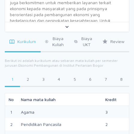
juga berkomitmen untuk memberikan layanan terkait
ekonomi kepada masyarakat yang pada prinsipnya
berorientasi pada pembangunan ekonomi yang
berkelanjutan dan peningkatan kesejahteraan. Untuk
mendukung komitmen kami, Departemen Ekonomi telah
menjalankan layanan pendidikan, penelitian, dan
pengembangan masyarakat yang sangat berkualitas dan
Biaya
Biaya
Kurikulum
Review
holistik melalui pendekatan inovatif. Kami juga fokus untuk
Kuliah
UKT
membantu menyediakan sumber daya manusia yang
berkualitas di bidang Ekonomi dan Keuangan. Makanya,
Berikut ini adalah kurikulum atau sebaran mata kuliah per semester
Jurusan Ekonomi dua jurusan utama, yaitu: 1. Program
jurusan Ekonomi Pembangunan di Institut Pertanian Bogor
studi Ekonomi Pembangunan sebagai program sarjana (S1)
dan Program Pascasarjana Ekonomi. Profil ini ditulis untuk
1
2
3
4
5
6
7
8
memberikan informasi yang akurat dan efektif kepada
masyarakat dan pemangku kepentingan terkait mengenai
layanan Departemen Ilmu Ekonomi, Visi dan Misi, Tujuan,
serta keahlian yang kami miliki di Departemen Ekonomi.
No
Nama mata kuliah
Kredit
Terima kasih dan semoga kami berharap profil ini akan
berguna bagi semua pemangku kepentingan.
1
Agama
3
2
Pendidikan Pancasila
2