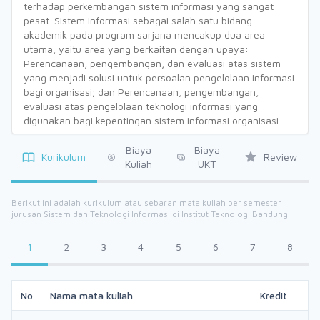
terhadap perkembangan sistem informasi yang sangat
pesat. Sistem informasi sebagai salah satu bidang
akademik pada program sarjana mencakup dua area
utama, yaitu area yang berkaitan dengan upaya:
Perencanaan, pengembangan, dan evaluasi atas sistem
yang menjadi solusi untuk persoalan pengelolaan informasi
bagi organisasi; dan Perencanaan, pengembangan,
evaluasi atas pengelolaan teknologi informasi yang
digunakan bagi kepentingan sistem informasi organisasi.
Biaya
Biaya
Kurikulum
Review
Kuliah
UKT
Berikut ini adalah kurikulum atau sebaran mata kuliah per semester
jurusan Sistem dan Teknologi Informasi di Institut Teknologi Bandung
1
2
3
4
5
6
7
8
No
Nama mata kuliah
Kredit