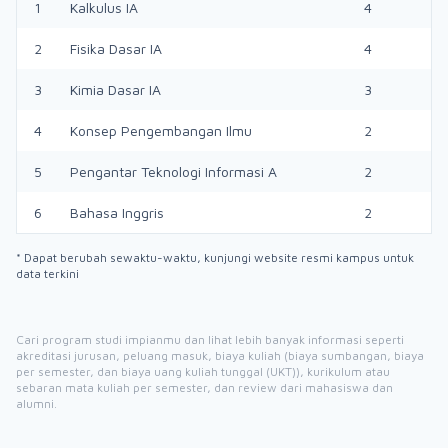
1
Kalkulus IA
4
2
Fisika Dasar IA
4
3
Kimia Dasar IA
3
4
Konsep Pengembangan Ilmu
2
5
Pengantar Teknologi Informasi A
2
6
Bahasa Inggris
2
* Dapat berubah sewaktu-waktu, kunjungi website resmi kampus untuk
data terkini
Cari program studi impianmu dan lihat lebih banyak informasi seperti
akreditasi jurusan, peluang masuk, biaya kuliah (biaya sumbangan, biaya
per semester, dan biaya uang kuliah tunggal (UKT)), kurikulum atau
sebaran mata kuliah per semester, dan review dari mahasiswa dan
alumni.