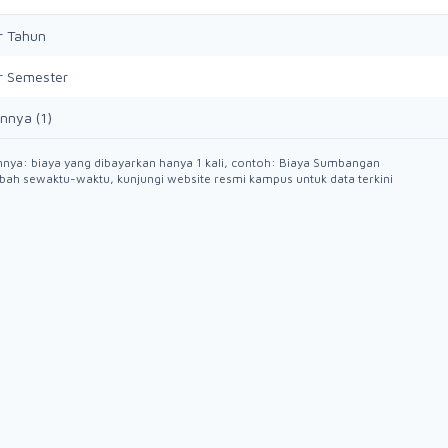
r Tahun
r Semester
innya (1)
innya: biaya yang dibayarkan hanya 1 kali, contoh: Biaya Sumbangan
bah sewaktu-waktu, kunjungi website resmi kampus untuk data terkini