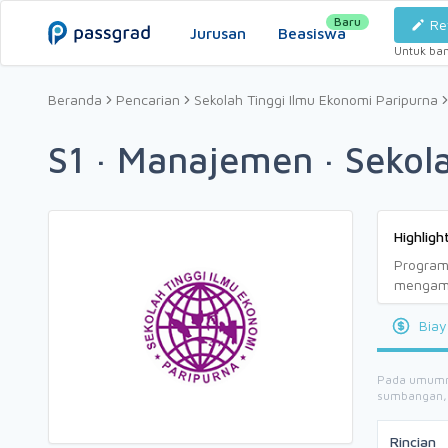
Baru
Re
Jurusan
Beasiswa
Untuk ba
Beranda
Pencarian
Sekolah Tinggi Ilmu Ekonomi Paripurna
S1 · Manajemen · Sekol
Highligh
Program
mengambi
Biay
Pada umumnya
sumbangan, b
Rincian