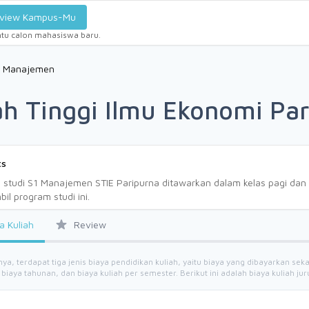
view Kampus-Mu
ntu calon mahasiswa baru.
Manajemen
ah Tinggi Ilmu Ekonomi Pa
ts
 studi S1 Manajemen STIE Paripurna ditawarkan dalam kelas pagi dan
l program studi ini.
a Kuliah
Review
, terdapat tiga jenis biaya pendidikan kuliah, yaitu biaya yang dibayarkan se
iaya tahunan, dan biaya kuliah per semester. Berikut ini adalah biaya kuliah j